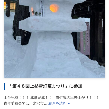
「第４８回上杉雪灯篭まつり」に参加
土台完成！！！ 成形完成！！ 雪灯篭の出来上がり！！！
青年委員会では、米沢市…
続きを読む »