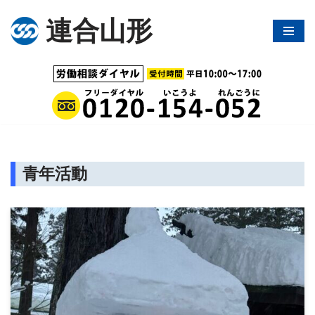
連合山形
コ
ン
テ
ン
ツ
へ
ス
キ
青年活動
ッ
プ