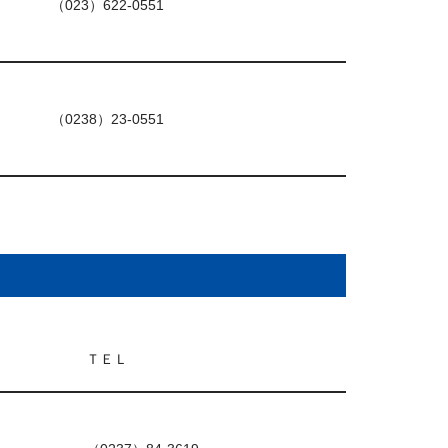
（023）622-0551
（0238）23-0551
ＴＥＬ