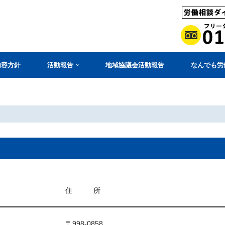
内容方針
活動報告
地域協議会活動報告
なんでも労
住 所
〒998-0858