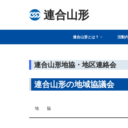
連合山形
コ
ン
テ
連合山形とは？
活動
ン
ツ
へ
ス
連合山形地協・地区連絡会
キ
ッ
連合山形の地域協議会
プ
地 協