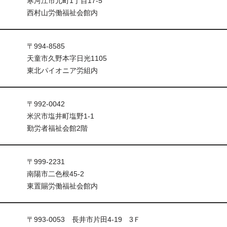
寒河江市元町1丁目17-5
西村山労働福祉会館内
〒994-8585
天童市久野本字日光1105
東北パイオニア労組内
〒992-0042
米沢市塩井町塩野1-1
勤労者福祉会館2階
〒999-2231
南陽市二色根45-2
東置賜労働福祉会館内
〒993-0053 長井市片田4-19 3Ｆ