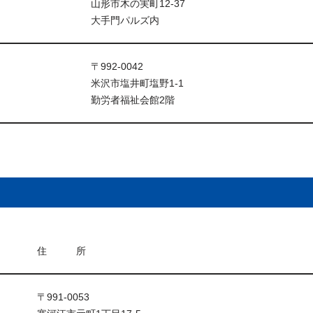
山形市木の実町12-37
大手門パルズ内
〒992-0042
米沢市塩井町塩野1-1
勤労者福祉会館2階
住 所
〒991-0053