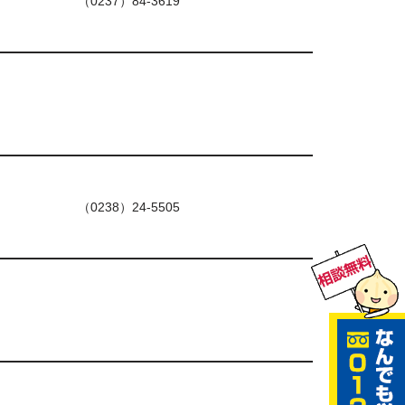
（0237）84-3619
（0238）24-5505