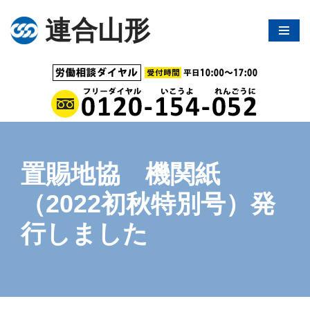
連合山形
コ
ン
テ
ン
ツ
へ
ス
キ
置賜地協 機関紙
ッ
プ
（2022初秋特別号）発
行しました