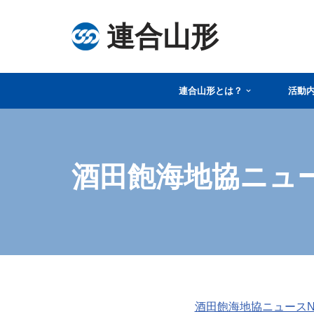
連合山形
コ
ン
テ
連合山形とは？
活動
ン
ツ
へ
ス
酒田飽海地協ニュ
キ
ッ
プ
酒田飽海地協ニュースNo