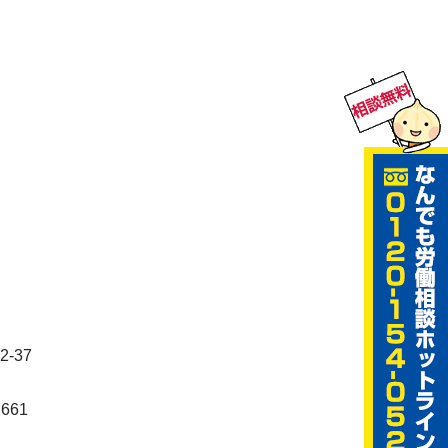
-37
7661