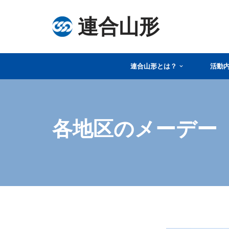
連合山形
コ
ン
テ
連合山形とは？
活動
ン
ツ
へ
ス
各地区のメーデー
キ
ッ
プ